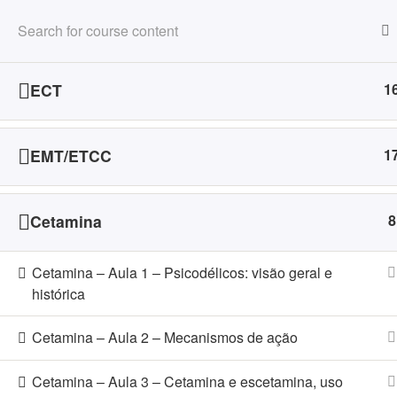
Pular
para
CURSOS D
o
conteúdo
ECT
1
Serviço Interdisciplinar de N
EMT/ETCC
1
Cetamina
8
Cetamina – Aula 1 – Psicodélicos: visão geral e
histórica
Cetamina – Aula 2 – Mecanismos de ação
Orgulhosamente desenvolvido com 
Cetamina – Aula 3 – Cetamina e escetamina, uso