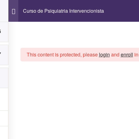
Curso de Psiquiatria Intervencionista
E NEUROMODULAÇÃO
6
euromodulação – SIN – IPq-HCFMUSP
7
This content is protected, please
login
and
enroll
in
WordPress